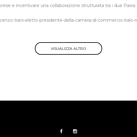
rese e incentivare una collaborazione strutturata tra i due Paesi.
incenzo-trani-eletto-presidente-della-camera-di-commercio-italo-r
VISUALIZZA ALTRO