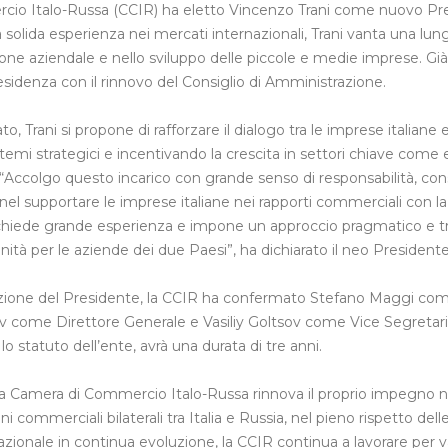
io Italo-Russa (CCIR) ha eletto Vincenzo Trani come nuovo Pre
olida esperienza nei mercati internazionali, Trani vanta una lung
tione aziendale e nello sviluppo delle piccole e medie imprese. Già
residenza con il rinnovo del Consiglio di Amministrazione.
, Trani si propone di rafforzare il dialogo tra le imprese italian
 temi strategici e incentivando la crescita in settori chiave com
“Accolgo questo incarico con grande senso di responsabilità, con
nel supportare le imprese italiane nei rapporti commerciali con la
chiede grande esperienza e impone un approccio pragmatico e tr
tà per le aziende dei due Paesi”, ha dichiarato il neo Presidente
lezione del Presidente, la CCIR ha confermato Stefano Maggi co
 come Direttore Generale e Vasiliy Goltsov come Vice Segretari
lo statuto dell’ente, avrà una durata di tre anni.
 Camera di Commercio Italo-Russa rinnova il proprio impegno nel
i commerciali bilaterali tra Italia e Russia, nel pieno rispetto de
zionale in continua evoluzione, la CCIR continua a lavorare per va