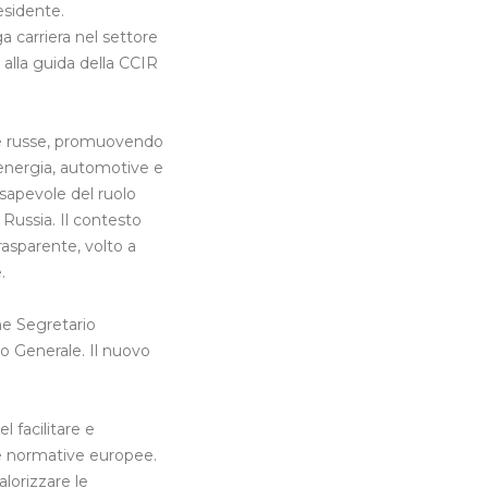
sidente.
a carriera nel settore
 alla guida della CCIR
e e russe, promuovendo
e energia, automotive e
sapevole del ruolo
 Russia. Il contesto
asparente, volto a
.
me Segretario
o Generale. Il nuovo
 facilitare e
lle normative europee.
lorizzare le