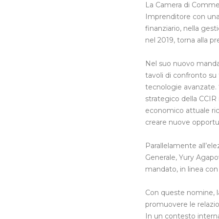
La Camera di Commerc
Imprenditore con una s
finanziario, nella ges
nel 2019, torna alla p
Nel suo nuovo mandato
tavoli di confronto su
tecnologie avanzate. 
strategico della CCIR 
economico attuale ri
creare nuove opportuni
Parallelamente all’e
Generale, Yury Agapov
mandato, in linea con 
Con queste nomine, la
promuovere le relazion
In un contesto interna