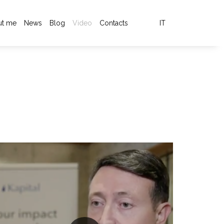
ut me
News
Blog
Video
Contacts
IT